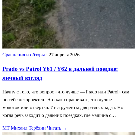
Сравнения и обзоры
·
27 апреля 2026
Prado vs Patrol Y61 / Y62 в дальней поездке:
личный взгляд
Начну с того, что вопрос «что лучше — Prado или Patrol» сам
по себе некорректен. Это как спрашивать, что лучше —
молоток или отвёртка. Инструменты для разных задач. Но
когда речь заходит о дальних поездках, где машина с…
МТ
Михаил Терёхин
Читать →