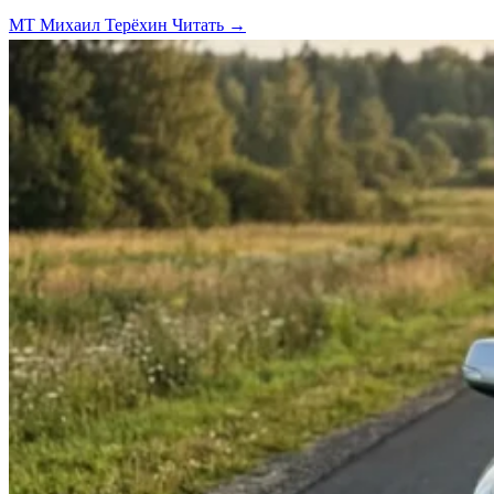
МТ
Михаил Терёхин
Читать →