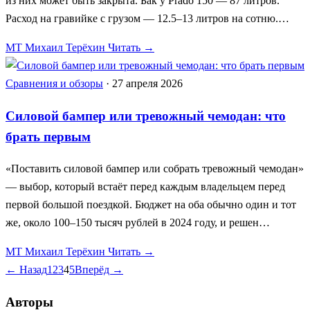
из них может быть закрыта. Бак у Prado 150 — 87 литров.
Расход на гравийке с грузом — 12.5–13 литров на сотню.…
МТ
Михаил Терёхин
Читать →
Сравнения и обзоры
·
27 апреля 2026
Силовой бампер или тревожный чемодан: что
брать первым
«Поставить силовой бампер или собрать тревожный чемодан»
— выбор, который встаёт перед каждым владельцем перед
первой большой поездкой. Бюджет на оба обычно один и тот
же, около 100–150 тысяч рублей в 2024 году, и решен…
МТ
Михаил Терёхин
Читать →
← Назад
1
2
3
4
5
Вперёд →
Авторы