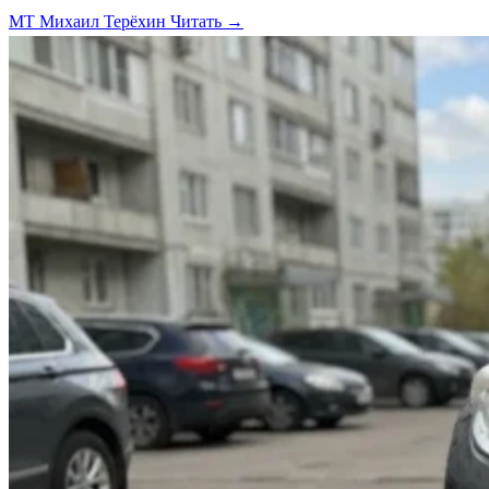
МТ
Михаил Терёхин
Читать →