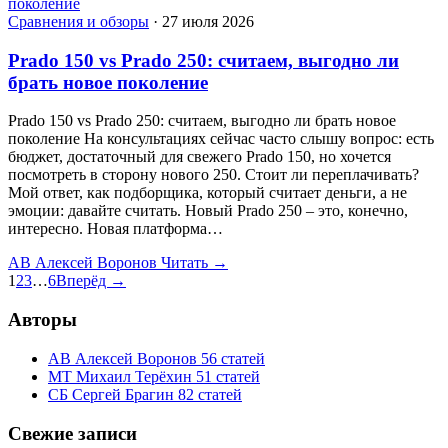
Сравнения и обзоры
·
27 июля 2026
Prado 150 vs Prado 250: считаем, выгодно ли
брать новое поколение
Prado 150 vs Prado 250: считаем, выгодно ли брать новое
поколение На консультациях сейчас часто слышу вопрос: есть
бюджет, достаточный для свежего Prado 150, но хочется
посмотреть в сторону нового 250. Стоит ли переплачивать?
Мой ответ, как подборщика, который считает деньги, а не
эмоции: давайте считать. Новый Prado 250 – это, конечно,
интересно. Новая платформа…
АВ
Алексей Воронов
Читать →
1
2
3
…
6
Вперёд →
Авторы
АВ
Алексей Воронов
56 статей
МТ
Михаил Терёхин
51 статей
СБ
Сергей Брагин
82 статей
Свежие записи