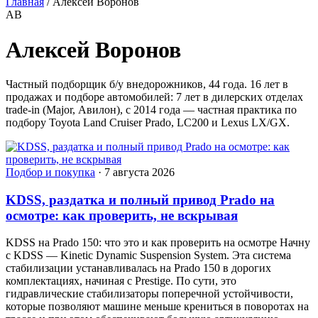
Главная
/
Алексей Воронов
АВ
Алексей Воронов
Частный подборщик б/у внедорожников, 44 года. 16 лет в
продажах и подборе автомобилей: 7 лет в дилерских отделах
trade-in (Major, Авилон), с 2014 года — частная практика по
подбору Toyota Land Cruiser Prado, LC200 и Lexus LX/GX.
Подбор и покупка
·
7 августа 2026
KDSS, раздатка и полный привод Prado на
осмотре: как проверить, не вскрывая
KDSS на Prado 150: что это и как проверить на осмотре Начну
с KDSS — Kinetic Dynamic Suspension System. Эта система
стабилизации устанавливалась на Prado 150 в дорогих
комплектациях, начиная с Prestige. По сути, это
гидравлические стабилизаторы поперечной устойчивости,
которые позволяют машине меньше крениться в поворотах на