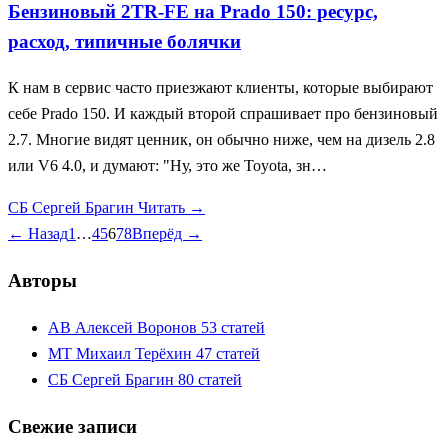
Бензиновый 2TR-FE на Prado 150: ресурс,
расход, типичные болячки
К нам в сервис часто приезжают клиенты, которые выбирают
себе Prado 150. И каждый второй спрашивает про бензиновый
2.7. Многие видят ценник, он обычно ниже, чем на дизель 2.8
или V6 4.0, и думают: "Ну, это же Toyota, зн…
СБ
Сергей Брагин
Читать →
← Назад
1
…
4
5
6
7
8
Вперёд →
Авторы
АВ
Алексей Воронов
53 статей
МТ
Михаил Терёхин
47 статей
СБ
Сергей Брагин
80 статей
Свежие записи