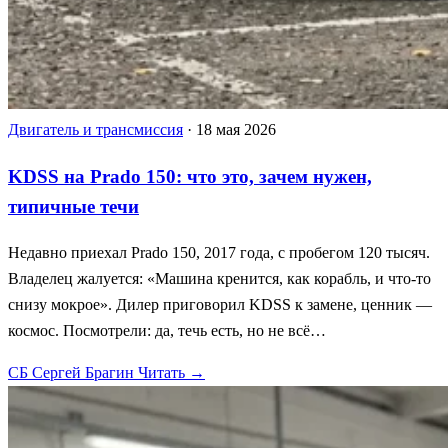
Двигатель и трансмиссия
·
18 мая 2026
KDSS на Prado 150: что это, зачем нужен,
типичные течи
Недавно приехал Prado 150, 2017 года, с пробегом 120 тысяч.
Владелец жалуется: «Машина кренится, как корабль, и что-то
снизу мокрое». Дилер приговорил KDSS к замене, ценник —
космос. Посмотрели: да, течь есть, но не всё…
СБ
Сергей Брагин
Читать →