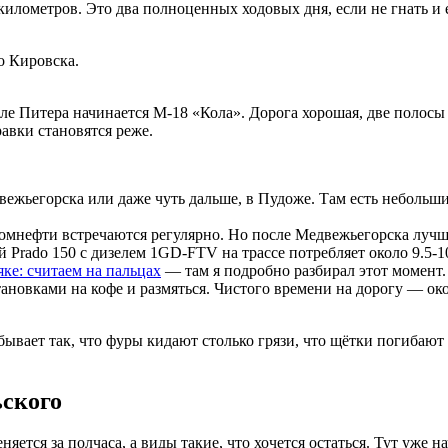
километров. Это два полноценных ходовых дня, если не гнать и 
о Кировска.
сле Питера начинается М-18 «Кола». Дорога хорошая, две полосы
равки становятся реже.
жьегорска или даже чуть дальше, в Пудоже. Там есть небольшие
омнефти встречаются регулярно. Но после Медвежьегорска лучш
 Prado 150 с дизелем 1GD-FTV на трассе потребляет около 9.5-10 
яке: считаем на пальцах
— там я подробно разбирал этот момент.
тановками на кофе и размяться. Чистого времени на дорогу — око
бывает так, что фуры кидают столько грязи, что щётки погибают
ьского
ется за полчаса, а виды такие, что хочется остаться. Тут уже н