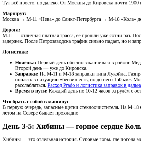
Тут всё просто, но далеко. От Москвы до Кировска почти 1900 
Маршрут:
Москва → М-11 «Нева» до Санкт-Петербурга → М-18 «Кола» д
Дорога:
М-11 — отличная платная трасса, её прошли уже сотни раз. По
задержек. После Петрозаводска трафик сильно падает, но и зап
Логистика:
Ночёвка:
Первый день обычно заканчиваю в районе Медве
Второй день — уже до Кировска.
Заправки:
На М-11 и М-18 заправки типа Лукойла, Газпр
попасть в ситуацию «бензин есть, но до него 150 км». Мой
расслабляться.
Расход Prado и логистика заправок в дальн
Время в пути:
Каждый день по 10-12 часов за рулём с ос
Что брать с собой в машину:
В первую очередь, запасные щетки стеклоочистителя. На М-18 
летом на Севере бывает прохладно.
День 3-5: Хибины — горное сердце Кол
Хибины — это отдельная история. Суровые горы, где погода меня