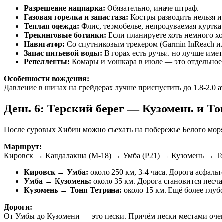
Разрешение нацпарка:
Обязательно, иначе штраф.
Газовая горелка и запас газа:
Костры разводить нельзя и
Теплая одежда:
Флис, термобелье, непродуваемая куртка
Трекинговые ботинки:
Если планируете хоть немного хо
Навигатор:
Со спутниковым трекером (Garmin InReach ил
Запас питьевой воды:
В горах есть ручьи, но лучше имет
Репелленты:
Комары и мошкара в июле — это отдельное
Особенности вождения:
Давление в шинах на грейдерах лучше приспустить до 1.8-2.0 а
День 6: Терский берег — Кузомень и Т
После суровых Хибин можно съехать на побережье Белого моря
Маршрут:
Кировск → Кандалакша (М-18) → Умба (Р21) → Кузомень → То
Кировск → Умба:
около 250 км, 3-4 часа. Дорога асфаль
Умба → Кузомень:
около 35 км. Дорога становится песч
Кузомень → Тоня Тетрина:
около 15 км. Ещё более глу
Дороги:
От Умбы до Кузомени — это пески. Причём пески местами очень 