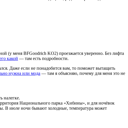
ной (у меня BFGoodrich KO2) проезжается уверенно. Без лифта
его какой
— там есть подробности.
лся. Даже если не понадобится вам, то поможет вытащить
ально нужна или мода
— там я объясняю, почему для меня это не
ь налегке.
территория Национального парка «Хибины», и для ночёвок
аны. В июле ночи бывают холодные, температура может