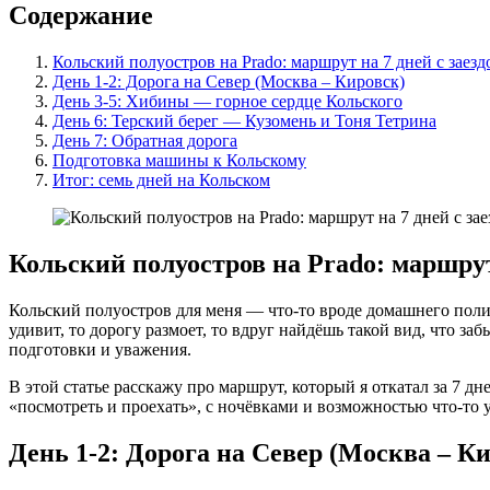
Содержание
Кольский полуостров на Prado: маршрут на 7 дней с заез
День 1-2: Дорога на Север (Москва – Кировск)
День 3-5: Хибины — горное сердце Кольского
День 6: Терский берег — Кузомень и Тоня Тетрина
День 7: Обратная дорога
Подготовка машины к Кольскому
Итог: семь дней на Кольском
Кольский полуостров на Prado: маршрут
Кольский полуостров для меня — что-то вроде домашнего полигон
удивит, то дорогу размоет, то вдруг найдёшь такой вид, что за
подготовки и уважения.
В этой статье расскажу про маршрут, который я откатал за 7
«посмотреть и проехать», с ночёвками и возможностью что-то 
День 1-2: Дорога на Север (Москва – К