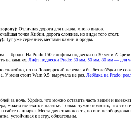
торону):
Отличная дорога для начала, много видов.
чайшая точка Хибин, дорога сложнее, но виды того стоят.
у):
Тут уже серьёзнее, местами камни и броды.
м — броды. На Prado 150 с лифтом подвески на 30 мм и AT-рези
ить на камнях.
Лифт подвески Prado: 30 мм, 50 мм, 80 мм — для ч
спокойно, но на Ловчоррский перевал я бы без лебёдки не сова
. У меня стоит Warn 9.5, выручала не раз.
Лебёдка на Prado: ре
блей за ночь. Удобно, что можно оставить часть вещей и выезжат
ера, можно ночевать в палатке. Только нужно помнить, что это 
а сайте нацпарка. Места для стоянок есть, но они не оборудов
атка, устойчивая к ветру, обязательны.