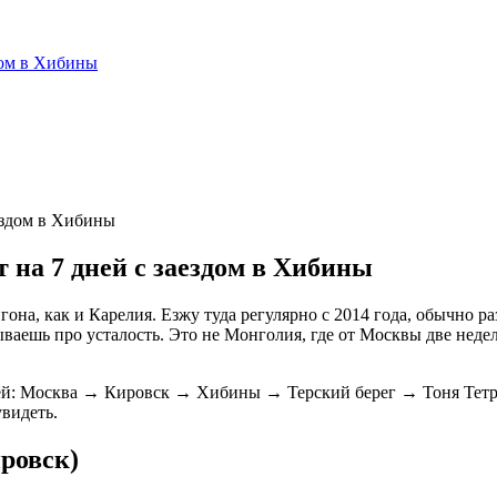
дом в Хибины
 на 7 дней с заездом в Хибины
а, как и Карелия. Езжу туда регулярно с 2014 года, обычно раз 
бываешь про усталость. Это не Монголия, где от Москвы две недел
 дней: Москва → Кировск → Хибины → Терский берег → Тоня Тетр
увидеть.
ировск)