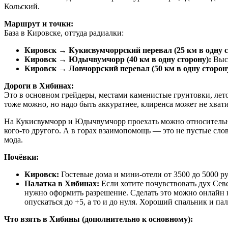
Кольский.
Маршрут и точки:
База в Кировске, оттуда радиалки:
Кировск → Кукисвумчоррский перевал (25 км в одну с
Кировск → Юдычвумчорр (40 км в одну сторону):
Высо
Кировск → Ловчоррский перевал (50 км в одну сторон
Дороги в Хибинах:
Это в основном грейдеры, местами каменистые грунтовки, лето
тоже можно, но надо быть аккуратнее, клиренса может не хват
На Кукисвумчорр и Юдычвумчорр проехать можно относительно 
кого-то другого. А в горах взаимопомощь — это не пустые слова
мода.
Ночёвки:
Кировск:
Гостевые дома и мини-отели от 3500 до 5000 ру
Палатка в Хибинах:
Если хотите почувствовать дух Сев
нужно оформить разрешение. Сделать это можно онлайн н
опускаться до +5, а то и до нуля. Хороший спальник и пал
Что взять в Хибины (дополнительно к основному):