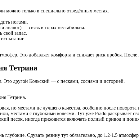
ли можно только в специально отведённых местах.
.
дить ногами.
и аналог) — связь в горах нестабильна.
ь свой запас.
 испытание.
тмосфер. Это добавляет комфорта и снижает риск пробоя. После 
оня Тетрина
. Это другой Кольский — с песками, соснами и историей.
ня Тетрина.
товая, но местами не лучшего качества, особенно после поворота 
аной, местами с глубокими колеями. Тут уже Prado раскрывает с
бокий песок, иногда приходится включать полный привод и пони
глубокие. Сдувать резину тут обязательно, до 1.2-1.5 атмосфер.