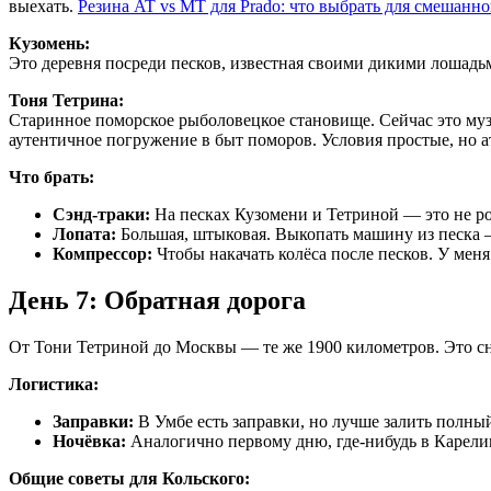
выехать.
Резина AT vs MT для Prado: что выбрать для смешанн
Кузомень:
Это деревня посреди песков, известная своими дикими лошадьм
Тоня Тетрина:
Старинное поморское рыболовецкое становище. Сейчас это музе
аутентичное погружение в быт поморов. Условия простые, но а
Что брать:
Сэнд-траки:
На песках Кузомени и Тетриной — это не ро
Лопата:
Большая, штыковая. Выкопать машину из песка 
Компрессор:
Чтобы накачать колёса после песков. У ме
День 7: Обратная дорога
От Тони Тетриной до Москвы — те же 1900 километров. Это сно
Логистика:
Заправки:
В Умбе есть заправки, но лучше залить полны
Ночёвка:
Аналогично первому дню, где-нибудь в Карели
Общие советы для Кольского: