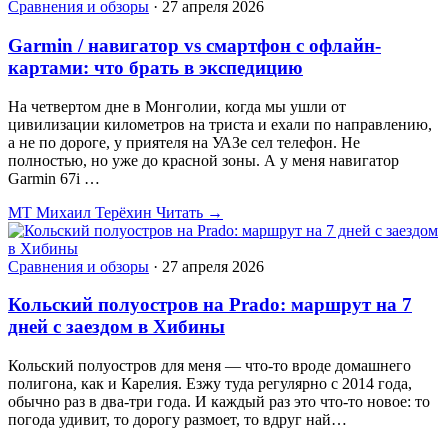
Сравнения и обзоры
·
27 апреля 2026
Garmin / навигатор vs смартфон с офлайн-
картами: что брать в экспедицию
На четвертом дне в Монголии, когда мы ушли от
цивилизации километров на триста и ехали по направлению,
а не по дороге, у приятеля на УАЗе сел телефон. Не
полностью, но уже до красной зоны. А у меня навигатор
Garmin 67i …
МТ
Михаил Терёхин
Читать →
Сравнения и обзоры
·
27 апреля 2026
Кольский полуостров на Prado: маршрут на 7
дней с заездом в Хибины
Кольский полуостров для меня — что-то вроде домашнего
полигона, как и Карелия. Езжу туда регулярно с 2014 года,
обычно раз в два-три года. И каждый раз это что-то новое: то
погода удивит, то дорогу размоет, то вдруг най…