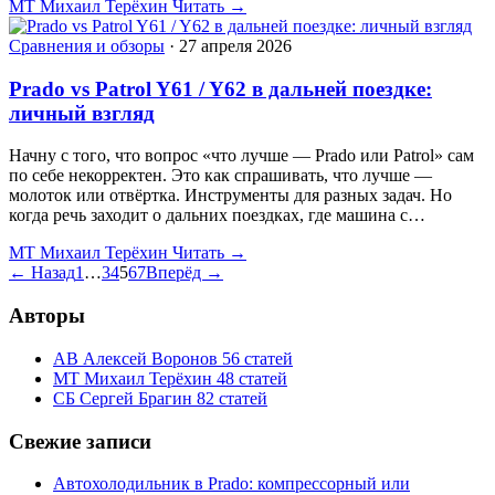
МТ
Михаил Терёхин
Читать →
Сравнения и обзоры
·
27 апреля 2026
Prado vs Patrol Y61 / Y62 в дальней поездке:
личный взгляд
Начну с того, что вопрос «что лучше — Prado или Patrol» сам
по себе некорректен. Это как спрашивать, что лучше —
молоток или отвёртка. Инструменты для разных задач. Но
когда речь заходит о дальних поездках, где машина с…
МТ
Михаил Терёхин
Читать →
← Назад
1
…
3
4
5
6
7
Вперёд →
Авторы
АВ
Алексей Воронов
56 статей
МТ
Михаил Терёхин
48 статей
СБ
Сергей Брагин
82 статей
Свежие записи
Автохолодильник в Prado: компрессорный или