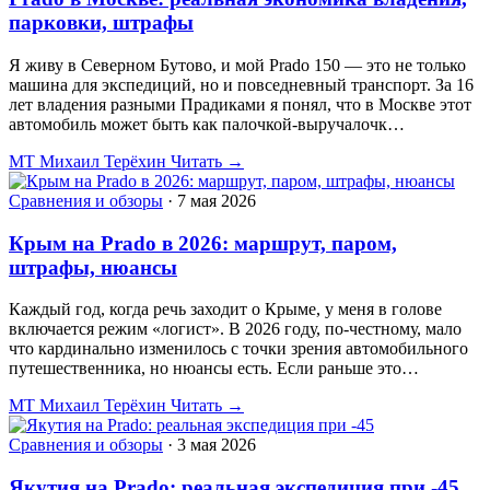
парковки, штрафы
Я живу в Северном Бутово, и мой Prado 150 — это не только
машина для экспедиций, но и повседневный транспорт. За 16
лет владения разными Прадиками я понял, что в Москве этот
автомобиль может быть как палочкой-выручалочк…
МТ
Михаил Терёхин
Читать →
Сравнения и обзоры
·
7 мая 2026
Крым на Prado в 2026: маршрут, паром,
штрафы, нюансы
Каждый год, когда речь заходит о Крыме, у меня в голове
включается режим «логист». В 2026 году, по-честному, мало
что кардинально изменилось с точки зрения автомобильного
путешественника, но нюансы есть. Если раньше это…
МТ
Михаил Терёхин
Читать →
Сравнения и обзоры
·
3 мая 2026
Якутия на Prado: реальная экспедиция при -45