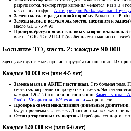
разрушаются, температура кипения меняется. Раз в 3-4 г
красный антифриз.
Антифриз для Prado: красный Toyota, 
Замена масла в раздаточной коробке.
Раздатка на Prado
Замена масла в редукторах мостов (переднем и заднем)
масло GL-5 75W-90.
Проверка/регулировка тепловых зазоров клапанов.
Это
вот на 1GR-FE и 2TR-FE (особенно если машина на газу)
Большие ТО, часть 2: каждые 90 000 — 
Здесь уже идут самые дорогие и трудоёмкие операции. Их про
Каждые 90 000 км (или 4-5 лет)
Замена масла в АКПП (частичная).
Это больная тема. П
свойства, загрязняется продуктами износа. Частичная з
каждые 120-150 тыс. или по состоянию.
Замена масла в 
Prado 150: оригинал WS vs аналоги
— про масло.
Проверка свечей накаливания (дизельные двигатели).
будут проблемы с запуском. Диагностика покажет ошибки
Осмотр тормозных суппортов.
Переборка суппортов с з
Каждые 120 000 км (или 6-8 лет)