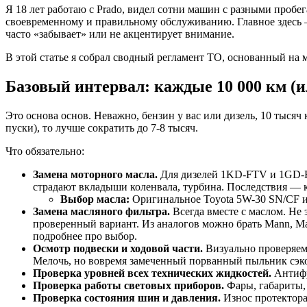
Я 18 лет работаю с Prado, видел сотни машин с разными пробег
своевременному и правильному обслуживанию. Главное здесь — 
часто «забывает» или не акцентирует внимание.
В этой статье я собрал сводный регламент ТО, основанный на мо
Базовый интервал: каждые 10 000 км (ил
Это основа основ. Неважно, бензин у вас или дизель, 10 тыся
пуски), то лучше сократить до 7-8 тысяч.
Что обязательно:
Замена моторного масла.
Для дизелей 1KD-FTV и 1GD-FT
страдают вкладыши коленвала, турбина. Последствия — к
Выбор масла:
Оригинальное Toyota 5W-30 SN/CF или
Замена масляного фильтра.
Всегда вместе с маслом. Не
проверенный вариант. Из аналогов можно брать Mann, Mah
подробнее про выбор.
Осмотр подвески и ходовой части.
Визуально проверяем
Мелочь, но вовремя замеченный порванный пыльник сэк
Проверка уровней всех технических жидкостей.
Антифри
Проверка работы световых приборов.
Фары, габариты,
Проверка состояния шин и давления.
Износ протектора,