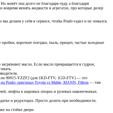
Но живёт она долго не благодаря чуду, а благодаря
и вовремя менять жидкости в агрегатах, про которые дилер
 мы делаем у себя в сервисе, чтобы Prado ездил и не ломался.
е пробки, короткие поездки, пыль, прицеп, частые холодные
агрязняют масло. Если масло превращается в гудрон,
гивать.
зводителя.
) или 90915-YZZF2 (для 1KD-FTV, 1GD-FTV) — это
а Prado: оригинал Toyota vs Mahle, MANN, Filtron
— там
чей, люфты в шаровых опорах и рулевых наконечниках.
здатке и редукторах. Просто долить при необходимости.
ке на стойке двери.