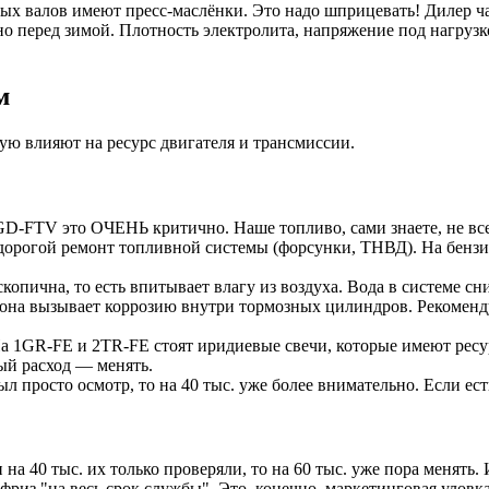
х валов имеют пресс-маслёнки. Это надо шприцевать! Дилер ча
о перед зимой. Плотность электролита, напряжение под нагруз
м
ую влияют на ресурс двигателя и трансмиссии.
-FTV это ОЧЕНЬ критично. Наше топливо, сами знаете, не всег
 дорогой ремонт топливной системы (форсунки, ТНВД). На бен
копична, то есть впитывает влагу из воздуха. Вода в системе с
 она вызывает коррозию внутри тормозных цилиндров. Рекомен
 1GR-FE и 2TR-FE стоят иридиевые свечи, которые имеют ресурс
ый расход — менять.
ыл просто осмотр, то на 40 тыс. уже более внимательно. Если е
 на 40 тыс. их только проверяли, то на 60 тыс. уже пора менять.
фриз "на весь срок службы". Это, конечно, маркетинговая уловк