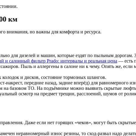
стоянии.
00 км
го внимания, но важны для комфорта и ресурса.
ьно для дизелей и машин, которые ездят по пыльным дорогам. 
 и салонный фильтр Prado: интервалы и реальная цена
— есть п
сажиров. Пыль и аллергены в салоне ни к чему. Опять же, если 
 колодок и дисков, состояние тормозных шлангов.
т-накрест, передние назад, задние вперёд) для равномерного из
ем на базовом ТО. На подъёмнике можно выявить скрытые люфты
альный осмотр на предмет трещин, расслоений, шумов от роли
правления. Даже если нет горящих «чеков», могут быть скрыт
амечен неравномерный износ резины, то сход-развал надо делать