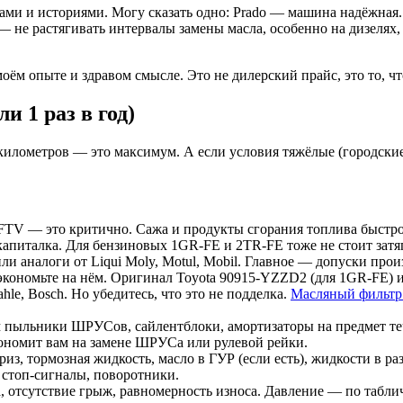
ами и историями. Могу сказать одно: Prado — машина надёжная. 
не растягивать интервалы замены масла, особенно на дизелях, 
ём опыте и здравом смысле. Это не дилерский прайс, это то, что
и 1 раз в год)
ч километров — это максимум. А если условия тяжёлые (городски
V — это критично. Сажа и продукты сгорания топлива быстро з
апиталка. Для бензиновых 1GR-FE и 2TR-FE тоже не стоит затя
 аналоги от Liqui Moly, Motul, Mobil. Главное — допуски прои
 экономьте на нём. Оригинал Toyota 90915-YZZD2 (для 1GR-FE
le, Bosch. Но убедитесь, что это не подделка.
Масляный фильтр н
 пыльники ШРУСов, сайлентблоки, амортизаторы на предмет те
ономит вам на замене ШРУСа или рулевой рейки.
з, тормозная жидкость, масло в ГУР (если есть), жидкости в ра
 стоп-сигналы, поворотники.
 отсутствие грыж, равномерность износа. Давление — по таблич