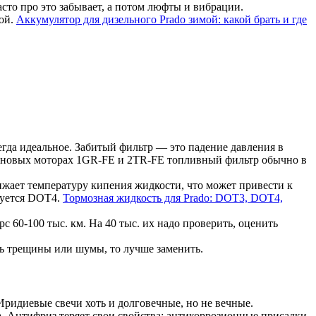
сто про это забывает, а потом люфты и вибрации.
кой.
Аккумулятор для дизельного Prado зимой: какой брать и где
да идеальное. Забитый фильтр — это падение давления в
зиновых моторах 1GR-FE и 2TR-FE топливный фильтр обычно в
нижает температуру кипения жидкости, что может привести к
дуется DOT4.
Тормозная жидкость для Prado: DOT3, DOT4,
 60-100 тыс. км. На 40 тыс. их надо проверить, оценить
сть трещины или шумы, то лучше заменить.
 Иридиевые свечи хоть и долговечные, но не вечные.
а. Антифриз теряет свои свойства: антикоррозионные присадки