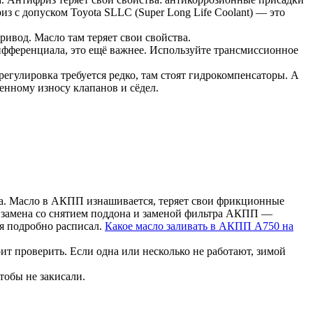
з с допуском Toyota SLLC (Super Long Life Coolant) — это
ривод. Масло там теряет свои свойства.
 дифференциала, это ещё важнее. Используйте трансмиссионное
егулировка требуется редко, там стоят гидрокомпенсаторы. А
енному износу клапанов и сёдел.
вда. Масло в АКПП изнашивается, теряет свои фрикционные
ая замена со снятием поддона и заменой фильтра АКПП —
я подробно расписал.
Какое масло заливать в АКПП A750 на
ит проверить. Если одна или несколько не работают, зимой
тобы не закисали.