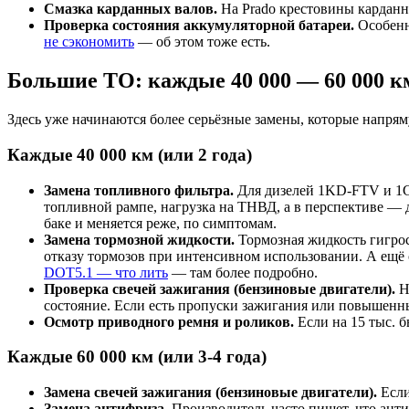
Смазка карданных валов.
На Prado крестовины карданны
Проверка состояния аккумуляторной батареи.
Особенн
не сэкономить
— об этом тоже есть.
Большие ТО: каждые 40 000 — 60 000 к
Здесь уже начинаются более серьёзные замены, которые напрям
Каждые 40 000 км (или 2 года)
Замена топливного фильтра.
Для дизелей 1KD-FTV и 1GD
топливной рампе, нагрузка на ТНВД, а в перспективе —
баке и меняется реже, по симптомам.
Замена тормозной жидкости.
Тормозная жидкость гигрос
отказу тормозов при интенсивном использовании. А ещё
DOT5.1 — что лить
— там более подробно.
Проверка свечей зажигания (бензиновые двигатели).
На
состояние. Если есть пропуски зажигания или повышенн
Осмотр приводного ремня и роликов.
Если на 15 тыс. б
Каждые 60 000 км (или 3-4 года)
Замена свечей зажигания (бензиновые двигатели).
Если
Замена антифриза.
Производитель часто пишет, что анти