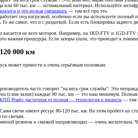
ода или 60 тыс. км — оптимальный интервал. Используйте антифри
аналоги и что нельзя смешивать
— там всё про это.
 работает под нагрузкой, особенно если вы используете полный п
.
То же самое, что и с раздаткой. Если есть блокировка заднего
 касается не всех моторов. Например, на 1KD-FTV и 1GD-FTV р
 это важная процедура. Если зазоры ушли, это приводит к повыш
120 000 км
пуск может привести к очень серьёзным поломкам.
роизводитель часто говорит "на весь срок службы". Это непра
амена (слив-залив) каждые 90 тыс. км — это наш минимум. Полн
АКПП Prado: частичная vs полная — технология и нюансы
— там 
Сами свечи имеют ресурс 80-120 тыс. км. На этом пробеге их сто
 по свечам.
аменой резинок и смазкой направляющих — очень желательна. Ч