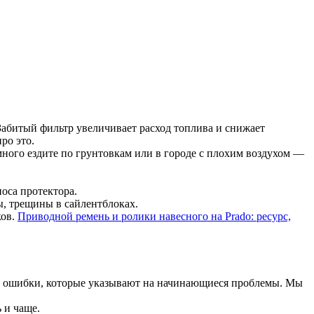
Забитый фильтр увеличивает расход топлива и снижает
ро это.
много ездите по грунтовкам или в городе с плохим воздухом —
носа протектора.
, трещины в сайлентблоках.
ков.
Приводной ремень и ролики навесного на Prado: ресурс,
ые ошибки, которые указывают на начинающиеся проблемы. Мы
 и чаще.