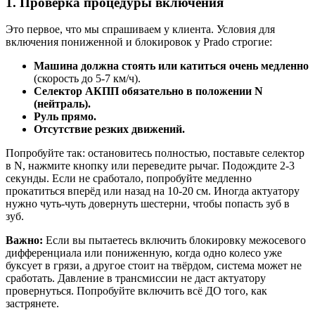
1. Проверка процедуры включения
Это первое, что мы спрашиваем у клиента. Условия для
включения пониженной и блокировок у Prado строгие:
Машина должна стоять или катиться очень медленно
(скорость до 5-7 км/ч).
Селектор АКПП обязательно в положении N
(нейтраль).
Руль прямо.
Отсутствие резких движений.
Попробуйте так: остановитесь полностью, поставьте селектор
в N, нажмите кнопку или переведите рычаг. Подождите 2-3
секунды. Если не сработало, попробуйте медленно
прокатиться вперёд или назад на 10-20 см. Иногда актуатору
нужно чуть-чуть довернуть шестерни, чтобы попасть зуб в
зуб.
Важно:
Если вы пытаетесь включить блокировку межосевого
дифференциала или пониженную, когда одно колесо уже
буксует в грязи, а другое стоит на твёрдом, система может не
сработать. Давление в трансмиссии не даст актуатору
провернуться. Попробуйте включить всё ДО того, как
застрянете.