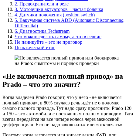
2. Предохранители и реле
3. Моторчики актуаторов – частая болячка
4. Датчики положения (position switch)
5. Вакуумная система ADD (Automatic Disconnecting
Differential)
6. Диагностика Techstream
Что можно сделать самому, а что в сервис
Не паникуйте – это не приговор
Практический итог
«Не включается полный привод» на
Prado – что это значит?
Когда владелец Prado говорит, что у него «не включается
полный привод», в 80% случаев речь идёт не о поломке
самого полного привода. Тут надо сразу прояснить: Prado 120
и 150 – это автомобили с постоянным полным приводом. Тяга
всегда передаётся на все четыре колеса через межосевой
дифференциал. Его не надо «включать» или «отключать».
Поэтому, когда загорается или мигает лампа 4WD, или