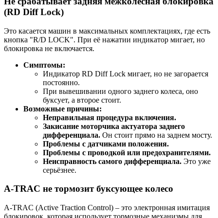
Не срабатывает задняя межколёсная блокировка
(RD Diff Lock)
Это касается машин в максимальных комплектациях, где есть
кнопка "R/D LOCK". При её нажатии индикатор мигает, но
блокировка не включается.
Симптомы:
Индикатор RD Diff Lock мигает, но не загорается
постоянно.
При вывешивании одного заднего колеса, оно
буксует, а второе стоит.
Возможные причины:
Неправильная процедура включения.
Закисание моторчика актуатора заднего
дифференциала.
Он стоит прямо на заднем мосту.
Проблемы с датчиками положения.
Проблемы с проводкой или предохранителями.
Неисправность самого дифференциала.
Это уже
серьёзнее.
A-TRAC не тормозит буксующее колесо
A-TRAC (Active Traction Control) – это электронная имитация
блокировок, которая использует тормозные механизмы для