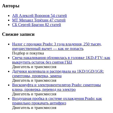
Авторы
АВ
Алексей Воронов
54 статей
МТ
Михаил Терёхин
47 статей
СБ
Сергей Брагин
82 статей
Свежие записи
Налог с продажи Prado: 3 года владения, 250 тысяч,
имущественный вычет — как не попасть
Подбор и покупка
Свеча накаливания обломилась в головке 1KD-FTV: как
выкрутить остаток без снятия ГБЦ
Двигатель и трансмиссия
Датчики коленвала и распредвала на 1KD/1GD/1GR:
симптомы, проверка, замена
Двигатель и трансмиссия
Вискомуфта и электровентилятор Prado: симптомы
клина, проверка, перевод на электро
Двигатель и трансмиссия
Воздушная пробка в системе охлаждения Prado: как
правильно прокачать антифриз
Двигатель и трансмиссия