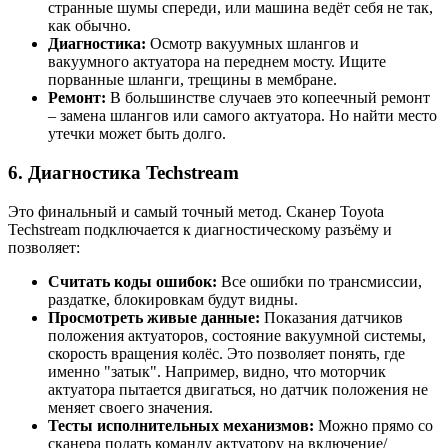
странные шумы спереди, или машина ведёт себя не так,
как обычно.
Диагностика:
Осмотр вакуумных шлангов и
вакуумного актуатора на переднем мосту. Ищите
порванные шланги, трещины в мембране.
Ремонт:
В большинстве случаев это копеечный ремонт
– замена шлангов или самого актуатора. Но найти место
утечки может быть долго.
6. Диагностика Techstream
Это финальный и самый точный метод. Сканер Toyota
Techstream подключается к диагностическому разъёму и
позволяет:
Считать коды ошибок:
Все ошибки по трансмиссии,
раздатке, блокировкам будут видны.
Просмотреть живые данные:
Показания датчиков
положения актуаторов, состояние вакуумной системы,
скорость вращения колёс. Это позволяет понять, где
именно "затык". Например, видно, что моторчик
актуатора пытается двигаться, но датчик положения не
меняет своего значения.
Тесты исполнительных механизмов:
Можно прямо со
сканера подать команду актуатору на включение/