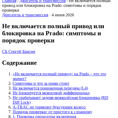
Главная
/
Двигатель и трансмиссия
/
Не включается полный
привод или блокировка на Prado: симптомы и порядок
проверки
Двигатель и трансмиссия
·
4 июня 2026
Не включается полный привод или
блокировка на Prado: симптомы и
порядок проверки
СБ
Сергей Брагин
Содержание
«Не включается полный привод» на Prado – что это
значит?
Симптомы и что за ними стоит
Не включается пониженная передача (L4)
Не блокируется межосевой дифференциал
Не срабатывает задняя межколёсная блокировка (RD
Diff Lock)
A-TRAC не тормозит буксующее колесо
Порядок проверки: от простого к сложному
1. Проверка процедуры включения